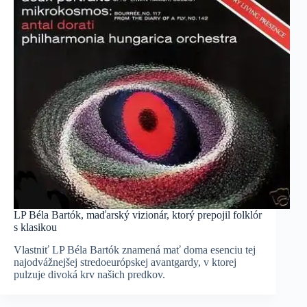
LP Béla Bartók, maďarský vizionár, ktorý prepojil folklór
s klasikou
Vlastniť LP Béla Bartók znamená mať doma esenciu tej
najodvážnejšej stredoeurópskej avantgardy, v ktorej
pulzuje divoká krv našich predkov.