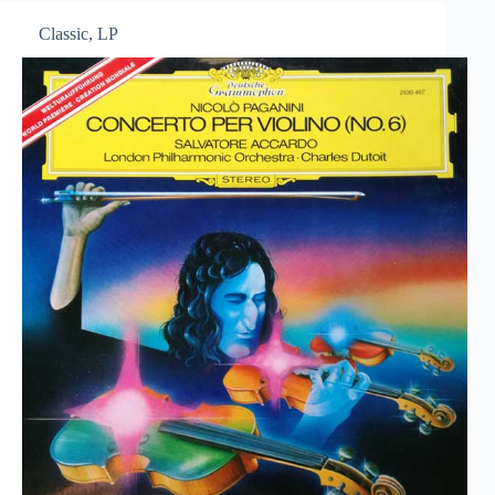
Classic
,
LP