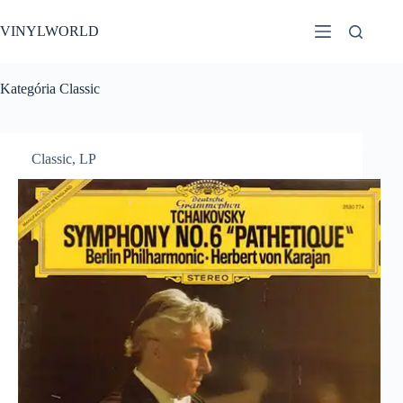
Skip
to
VINYLWORLD
content
Kategória
Classic
Classic
,
LP