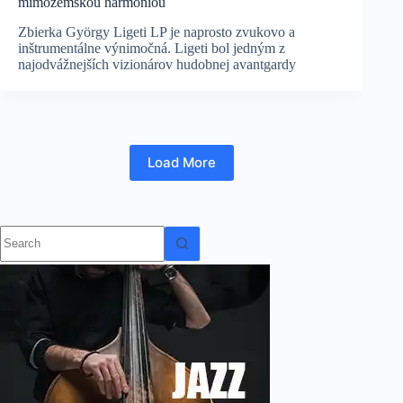
mimozemskou harmóniou
Zbierka György Ligeti LP je naprosto zvukovo a
inštrumentálne výnimočná. Ligeti bol jedným z
najodvážnejších vizionárov hudobnej avantgardy
Load More
No
results