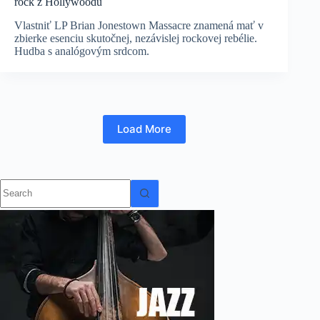
rock z Hollywoodu
Vlastniť LP Brian Jonestown Massacre znamená mať v
zbierke esenciu skutočnej, nezávislej rockovej rebélie.
Hudba s analógovým srdcom.
Load More
No
results