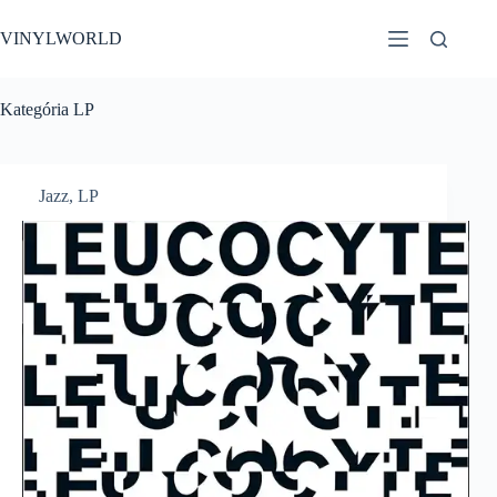
Skip
to
VINYLWORLD
content
Kategória
LP
Jazz
,
LP