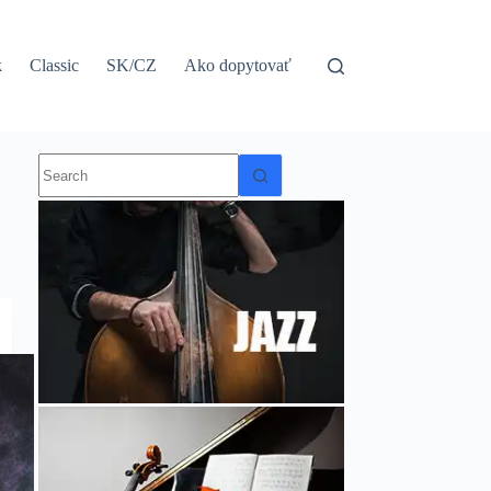
k
Classic
SK/CZ
Ako dopytovať
No
results