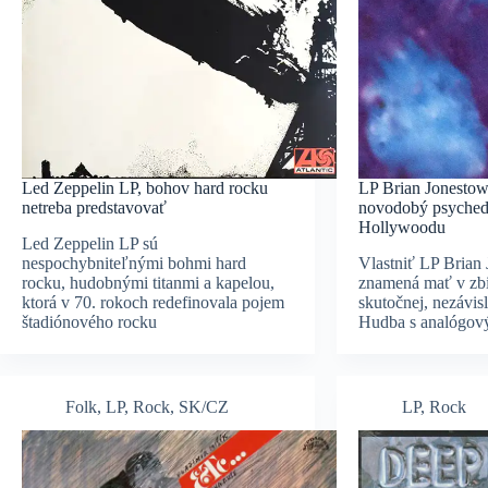
Led Zeppelin LP, bohov hard rocku
LP Brian Jonestow
netreba predstavovať
novodobý psychede
Hollywoodu
Led Zeppelin LP sú
nespochybniteľnými bohmi hard
Vlastniť LP Brian
rocku, hudobnými titanmi a kapelou,
znamená mať v zbi
ktorá v 70. rokoch redefinovala pojem
skutočnej, nezávisl
štadiónového rocku
Hudba s analógov
Folk
,
LP
,
Rock
,
SK/CZ
LP
,
Rock