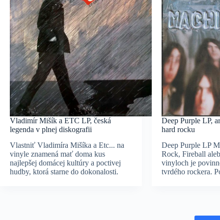
Vladimír Mišík a ETC LP, česká
Deep Purple LP, ar
legenda v plnej diskografii
hard rocku
Vlastniť Vladimíra Mišíka a Etc... na
Deep Purple LP M
vinyle znamená mať doma kus
Rock, Fireball ale
najlepšej domácej kultúry a poctivej
vinyloch je povin
hudby, ktorá starne do dokonalosti.
tvrdého rockera. 