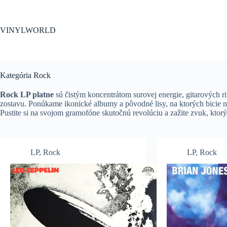
Skip
to
content
VINYLWORLD
Kategória
Rock
Rock LP platne
sú čistým koncentrátom surovej energie, gitarových r
zostavu. Ponúkame ikonické albumy a pôvodné lisy, na ktorých bicie n
Pustite si na svojom gramofóne skutočnú revolúciu a zažite zvuk, ktorý 
LP
,
Rock
LP
,
Rock