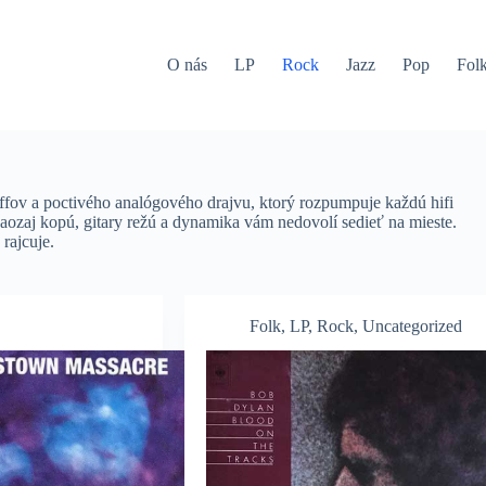
O nás
LP
Rock
Jazz
Pop
Fol
iffov a poctivého analógového drajvu, ktorý rozpumpuje každú hifi
aozaj kopú, gitary režú a dynamika vám nedovolí sedieť na mieste.
rajcuje.
Folk
,
LP
,
Rock
,
Uncategorized