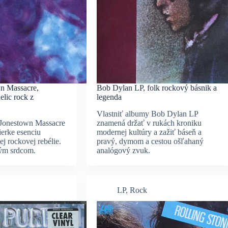
n Massacre,
Bob Dylan LP, folk rockový básnik a
lic rock z
legenda
Vlastniť albumy Bob Dylan LP
 Jonestown Massacre
znamená držať v rukách kroniku
erke esenciu
modernej kultúry a zažiť báseň a
ej rockovej rebélie.
pravý, dymom a cestou ošľahaný
ým srdcom.
analógový zvuk.
LP
,
Rock