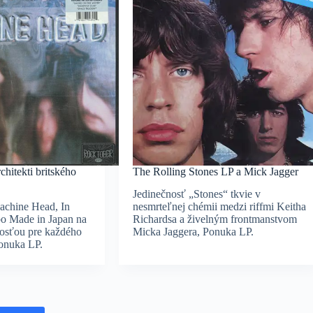
chitekti britského
The Rolling Stones LP a Mick Jagger
Jedinečnosť „Stones“ tkvie v
achine Head, In
nesmrteľnej chémii medzi riffmi Keitha
bo Made in Japan na
Richardsa a živelným frontmanstvom
nosťou pre každého
Micka Jaggera, Ponuka LP.
Ponuka LP.