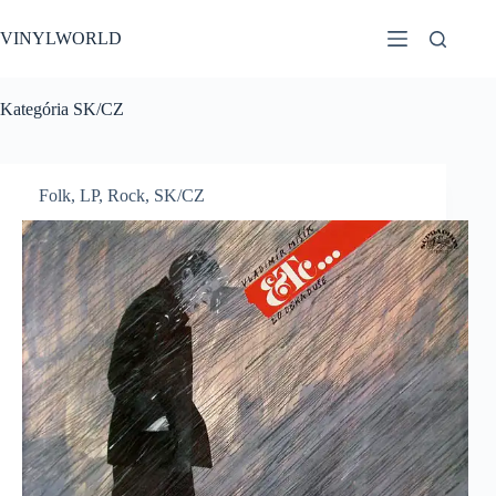
Skip
to
VINYLWORLD
content
Kategória
SK/CZ
Folk
,
LP
,
Rock
,
SK/CZ