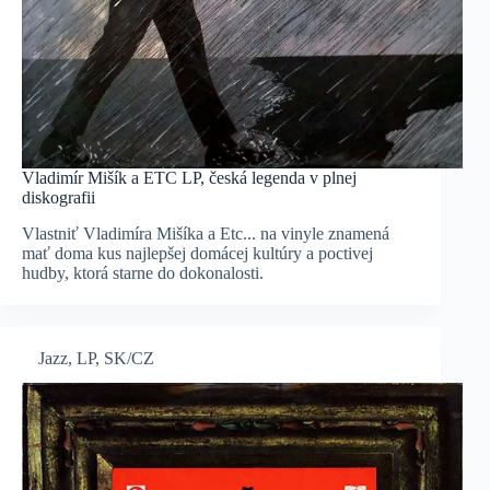
Vladimír Mišík a ETC LP, česká legenda v plnej
diskografii
Vlastniť Vladimíra Mišíka a Etc... na vinyle znamená
mať doma kus najlepšej domácej kultúry a poctivej
hudby, ktorá starne do dokonalosti.
Jazz
,
LP
,
SK/CZ