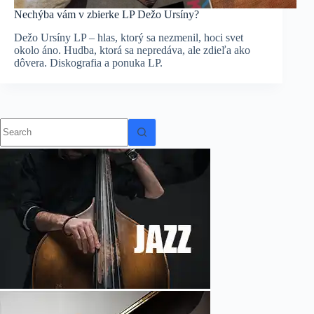
Nechýba vám v zbierke LP Dežo Ursíny?
Dežo Ursíny LP – hlas, ktorý sa nezmenil, hoci svet
okolo áno. Hudba, ktorá sa nepredáva, ale zdieľa ako
dôvera. Diskografia a ponuka LP.
No
results