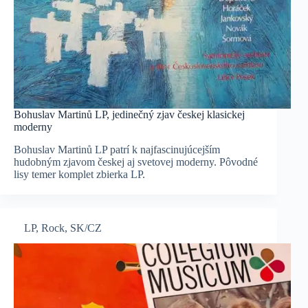
Bohuslav Martinů LP, jedinečný zjav českej klasickej
moderny
Bohuslav Martinů LP patrí k najfascinujúcejším
hudobným zjavom českej aj svetovej moderny. Pôvodné
lisy temer komplet zbierka LP.
LP
,
Rock
,
SK/CZ