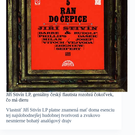
Jiří Stivín LP, geniálny český flautista rozohrá čokoľvek,
čo má dieru
Vlastniť Jiří Stivín LP platne znamená mať doma esenciu
tej najslobodnejšej hudobnej tvorivosti a zvukovo
nesmierne bohatý analógový drajv