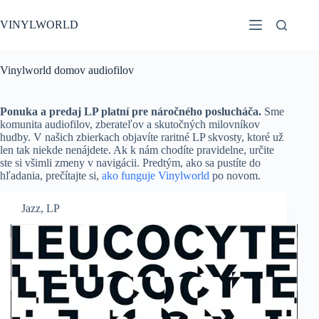
Skip
to
VINYLWORLD
content
Vinylworld domov audiofilov
Ponuka a predaj LP platní pre náročného poslucháča.
Sme
komunita audiofilov, zberateľov a skutočných milovníkov
hudby. V našich zbierkach objavíte raritné LP skvosty, ktoré už
len tak niekde nenájdete. Ak k nám chodíte pravidelne, určite
ste si všimli zmeny v navigácii. Predtým, ako sa pustíte do
hľadania, prečítajte si,
ako funguje Vinylworld
po novom.
Jazz
,
LP