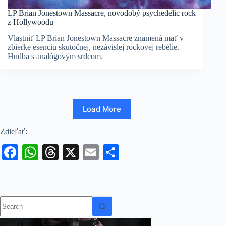
LP Brian Jonestown Massacre, novodobý psychedelic rock
z Hollywoodu
Vlastniť LP Brian Jonestown Massacre znamená mať v
zbierke esenciu skutočnej, nezávislej rockovej rebélie.
Hudba s analógovým srdcom.
Load More
Zdieľať:
Fa
W
T
X
E
S
ce
ha
hr
m
ha
bo
ts
ea
ail
re
ok
A
ds
No
results
pp