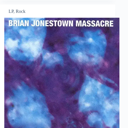
LP
,
Rock