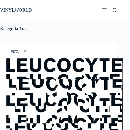
Skip
to
VINYLWORLD
content
Kategória
Jazz
Jazz
,
LP