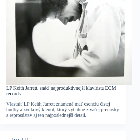
LP Keith Jarrett, snáď najproduktívnejší klavírista ECM
records
Vlastniť LP Keith Jarrett znamená mať esenciu čistej
hudby a zvukový klenot, ktorý vytiahne z vašej prenosky
a reprosústav aj ten najposlednejší detail.
Jazz
,
LP