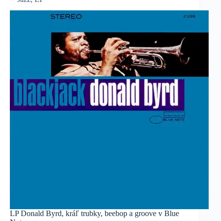
LP Donald Byrd, kráľ trubky, beebop a groove v Blue