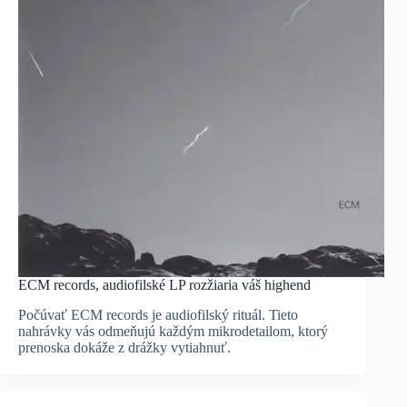
ECM records, audiofilské LP rozžiaria váš highend
Počúvať ECM records je audiofilský rituál. Tieto
nahrávky vás odmeňujú každým mikrodetailom, ktorý
prenoska dokáže z drážky vytiahnuť.