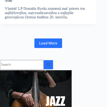
Note
Vlastniť LP Donalda Byrda znamená mať prierez tou
najštýlovejšou, najvynaliezavejšou a najlepšie
groovujúcou čiernou hudbou 20. storočia.
Load More
No
results