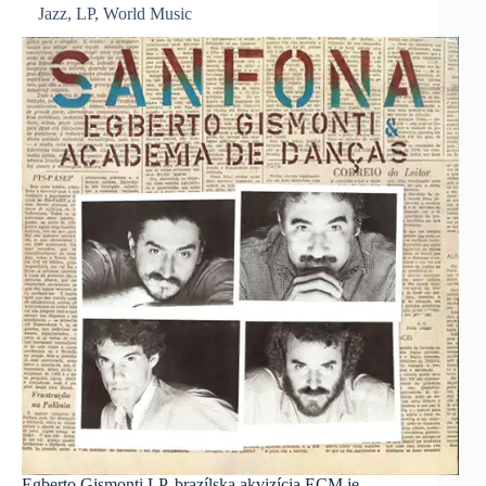
Jazz
,
LP
,
World Music
Egberto Gismonti LP, brazílska akvizícia ECM je