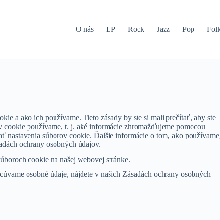
O nás
LP
Rock
Jazz
Pop
Fol
kie a ako ich používame. Tieto zásady by ste si mali prečítať, aby ste
rov cookie používame, t. j. aké informácie zhromažďujeme pomocou
dať nastavenia súborov cookie. Ďalšie informácie o tom, ako používame
sadách ochrany osobných údajov.
úboroch cookie na našej webovej stránke.
racúvame osobné údaje, nájdete v našich Zásadách ochrany osobných