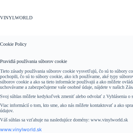
Skip
to
content
VINYLWORLD
Cookie Policy
Pravidlá používania súborov cookie
Tieto zásady používania súborov cookie vysvetľujú, čo sú to súbory coo
pochopili, čo sú to súbory cookie, ako ich používame, aké typy súbo
súborov cookie a ako sa tieto informácie používajú a ako môžete ovlá
uchovávame a zabezpečujeme vaše osobné údaje, nájdete v našich Zá
Svoj súhlas môžete kedykoľvek zmeniť alebo odvolať z Vyhlásenia o s
Viac informácií o tom, kto sme, ako nás môžete kontaktovať a ako sp
údajov.
Váš súhlas sa vzťahuje na nasledujúce domény: www.vinylworld.sk
www.vinylworld.sk