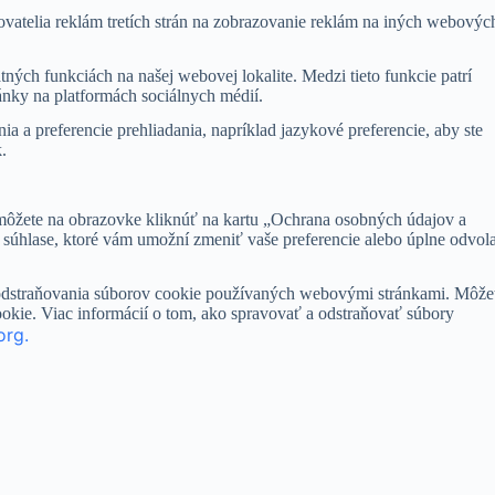
vatelia reklám tretích strán na zobrazovanie reklám na iných webovýc
ných funkciách na našej webovej lokalite. Medzi tieto funkcie patrí
ánky na platformách sociálnych médií.
 a preferencie prehliadania, napríklad jazykové preferencie, aby ste
.
 môžete na obrazovke kliknúť na kartu „Ochrana osobných údajov a
súhlase, ktoré vám umožní zmeniť vaše preferencie alebo úplne odvol
 odstraňovania súborov cookie používaných webovými stránkami. Môže
okie. Viac informácií o tom, ako spravovať a odstraňovať súbory
org.