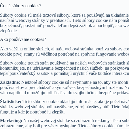
Čo sú súbory cookies?
Súbory cookie sú malé textové súbory, ktoré sa používajú na ukladanie
načítaní webovej stránky v prehliadači. Tieto súbory cookie nám pomáh
bezpečnosť, poskytnúť používateľom lepší zážitok a pochopiť, ako webo
zlepšenie.
Ako používame cookies?
Ako väčšina online služieb, aj naša webová stránka používa súbory cook
cookie prvej strany sú väčšinou potrebné na správne fungovanie webo
Súbory cookie tretích strán používané na našich webových stránkach s
komunikujete, na udržiavanie bezpečnosti našich služieb, na poskytovan
lepší používateľský zážitok a pomáhajú urýchliť vaše budúce interakc
Základné:
Niektoré súbory cookie sú nevyhnutné na to, aby ste mohli
používateľov a predchádzať akýmkoľvek bezpečnostným hrozbám. Nezh
vám napríklad umožňujú prihlásiť sa do svojho účtu a bezpečne pridáv
Štatistické:
Tieto súbory cookie ukladajú informácie, ako je počet náv
stránky webovej stránky boli navštívené, zdroj návštevy atď. Tieto ú
funguje a kde je potrebné ju zlepšiť.
Marketing:
Na našej webovej stránke sa zobrazujú reklamy. Tieto súb
zobrazujeme, aby boli pre vás zmysluplné. Tieto súbory cookie nám t