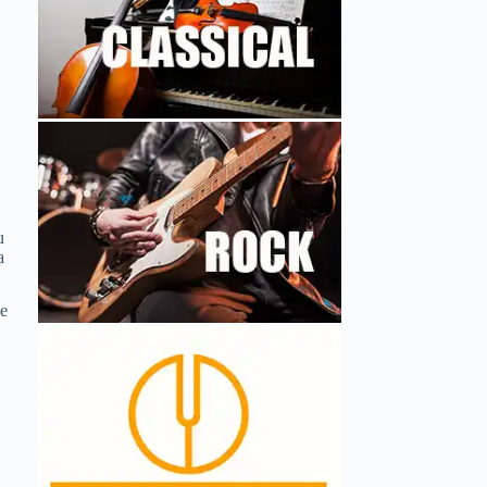
u
a
ie