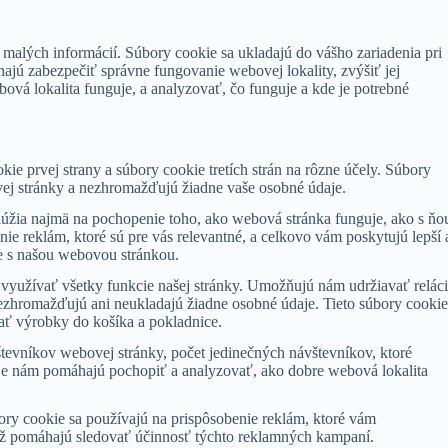
 malých informácií. Súbory cookie sa ukladajú do vášho zariadenia pri
ajú zabezpečiť správne fungovanie webovej lokality, zvýšiť jej
vá lokalita funguje, a analyzovať, čo funguje a kde je potrebné
ie prvej strany a súbory cookie tretích strán na rôzne účely. Súbory
vej stránky a nezhromažďujú žiadne vaše osobné údaje.
lúžia najmä na pochopenie toho, ako webová stránka funguje, ako s ňo
ie reklám, ktoré sú pre vás relevantné, a celkovo vám poskytujú lepší 
ie s našou webovou stránkou.
 využívať všetky funkcie našej stránky. Umožňujú nám udržiavať relác
romažďujú ani neukladajú žiadne osobné údaje. Tieto súbory cookie
ať výrobky do košíka a pokladnice.
števníkov webovej stránky, počet jedinečných návštevníkov, ktoré
daje nám pomáhajú pochopiť a analyzovať, ako dobre webová lokalita
ory cookie sa používajú na prispôsobenie reklám, ktoré vám
iež pomáhajú sledovať účinnosť týchto reklamných kampaní.