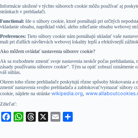
Informácie uložené v týchto súboroch cookie môžu používať aj poskyto
stránkach v prehliadači.
Functional:
Ide o súbory cookie, ktoré pomáhajú pri určitých nepodstat
vkladanie obsahu, napríklad videí, alebo zdieľanie obsahu webovej str
Preferences:
Tieto súbory cookie nám pomáhajú ukladať vaše nastavenia
mali pri ďalších návštevách webovej lokality lepší a efektívnejší zážitok
Ako môžem ovládať nastavenia súborov cookie?
Ak sa rozhodnete zmeniť svoje nastavenia neskôr počas prehliadania,
zásady používania súborov cookie“. Tým sa opäť zobrazí oznámenie o 
váš súhlas.
Okrem toho rôzne prehliadače poskytujú rôzne spôsoby blokovania a
zmeniť nastavenia svojho prehliadača a zablokovať/vymazať súbory co
wikipedia.org
,
www.allaboutcookies.
cookie, nájdete na stránke
Zdieľať:
Fa
W
T
X
E
S
ce
ha
hr
m
ha
bo
ts
ea
ail
re