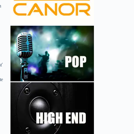
h
ať
te