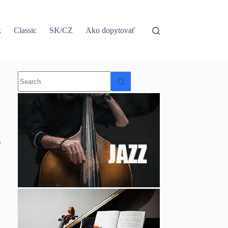
k
Classic
SK/CZ
Ako dopytovať
No
results
,