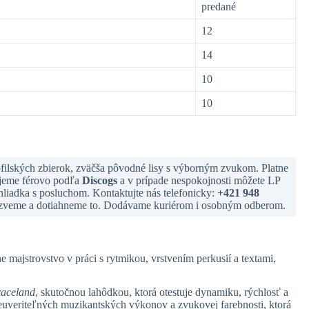
predané
12
14
10
10
ilských zbierok, zväčša pôvodné lisy s výborným zvukom. Platne
ujeme férovo podľa
Discogs
a v prípade nespokojnosti môžete LP
liadka s posluchom. Kontaktujte nás telefonicky:
+421 948
 ozveme a dotiahneme to. Dodávame kuriérom i osobným odberom.
e majstrovstvo v práci s rytmikou, vrstvením perkusií a textami,
aceland
, skutočnou lahôdkou, ktorá otestuje dynamiku, rýchlosť a
 neuveriteľných muzikantských výkonov a zvukovej farebnosti, ktorá