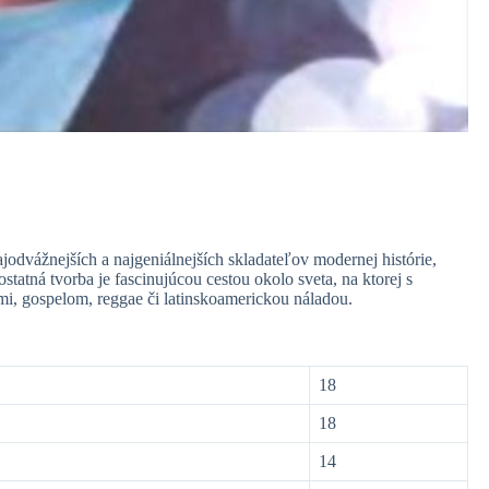
ajodvážnejších a najgeniálnejších skladateľov modernej histórie,
statná tvorba je fascinujúcou cestou okolo sveta, na ktorej s
i, gospelom, reggae či latinskoamerickou náladou.
18
18
14