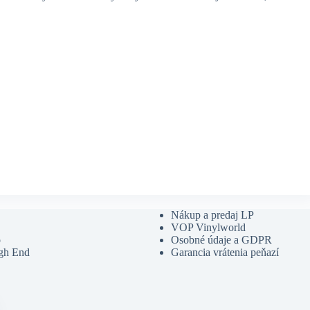
Nákup a predaj LP
VOP Vinylworld
o
Osobné údaje a GDPR
gh End
Garancia vrátenia peňazí