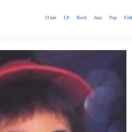
O nás
LP
Rock
Jazz
Pop
Fol