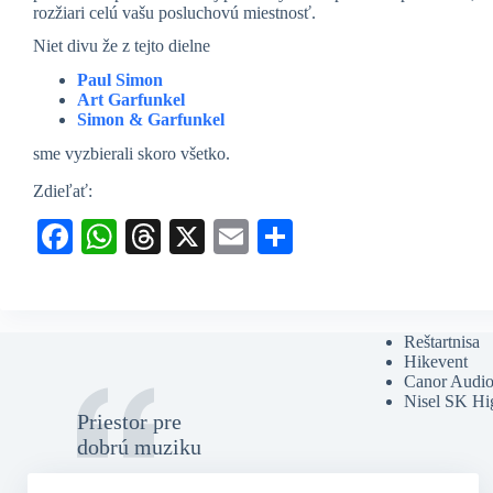
rozžiari celú vašu posluchovú miestnosť.
Niet divu že z tejto dielne
Paul Simon
Art Garfunkel
Simon & Garfunkel
sme vyzbierali skoro všetko.
Zdieľať:
Fa
W
T
X
E
S
ce
ha
hr
m
ha
bo
ts
ea
ail
re
ok
A
ds
Reštartnisa
Hikevent
pp
Canor Audi
Nisel SK Hi
Priestor pre
dobrú muziku