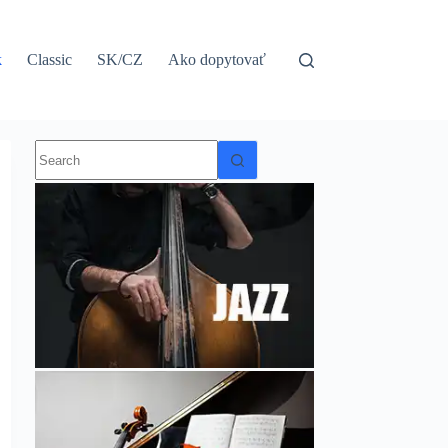
k
Classic
SK/CZ
Ako dopytovať
No
results