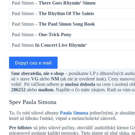
Paul Simon –
There Goes Rhymin‘ Simon
Paul Simon –
The Rhythm Of The Saints
Paul Simon –
The Paul Simon Song Book
Paul Simon –
One-Trick Pony
Paul Simon
In Concert Live Rhymin‘
Dopyt cez e mail
Sme zberatelia, nie e-shop
– ponúkame LP z dlhoročných audiof
sú v stave
VG
alebo
NM
(ak nie je uvedené inak). Ceny stanov
vrátiť. Pri väčšom odbere je
možná dohoda
na cene i osobná obh
286252
alebo
mailom
. Napíšte o čo máte záujem. Radi sa vám
Spev Paula Simona
To, čo robí sólové albumy
Paula Simona
jedinečnými, je absolútn
ktoré sú hlboko ľudské, vtipné a melancholické zároveň.
Pre hifistov
sú jeho sólové počiny, obzvlášť audiofilský klenot
Gr
priestorové podanie každej prenosky. Tieto platne sú plné slnka,